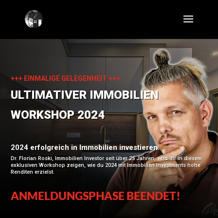
+++ EINMALIGE GELEGENHEIT +++
ULTIMATIVER IMMOBILIEN
WORKSHOP 2024
2024 erfolgreich in Immobilien investieren.
Dr. Florian Roski, Immobilien Investor seit über 25 Jahren, wird dir in diesem
exklusiven Workshop zeigen, wie du 2024 mit Immobilien Investments hohe
Renditen erzielst.
ANMELDUNGSPHASE BEENDET!