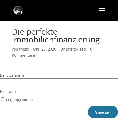
Die perfekte
Immobilienfinanzierung
von
froski
|
Okt. 23, 2020
|
Uncategorized
|
0
Kommentare
Benutzername
Kennwort
Eingeloggt bleiben
Kennwort vergessen?