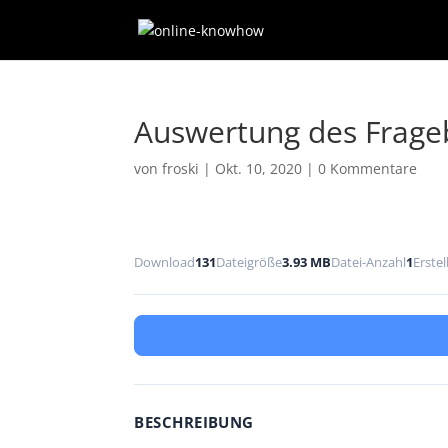
Auswertung des Frag
von
froski
|
Okt. 10, 2020
|
0 Kommentare
Download
131
Dateigröße
3.93 MB
Datei-Anzahl
1
Erste
BESCHREIBUNG